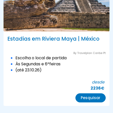
Estadias em Riviera Maya | México
By Travelplan Caribe Pt
Escolha o local de partida
Às Segundas e 6ªfeiras
(até 23.10.26)
desde
2236€
Pesquisar